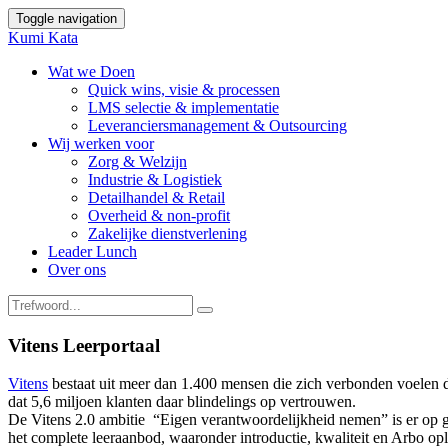
Toggle navigation
Kumi Kata
Wat we Doen
Quick wins, visie & processen
LMS selectie & implementatie
Leveranciersmanagement & Outsourcing
Wij werken voor
Zorg & Welzijn
Industrie & Logistiek
Detailhandel & Retail
Overheid & non-profit
Zakelijke dienstverlening
Leader Lunch
Over ons
Vitens Leerportaal
Vitens
bestaat uit meer dan 1.400 mensen die zich verbonden voelen 
dat 5,6 miljoen klanten daar blindelings op vertrouwen.
De Vitens 2.0 ambitie “Eigen verantwoordelijkheid nemen” is er op ge
het complete leeraanbod, waaronder introductie, kwaliteit en Arbo o