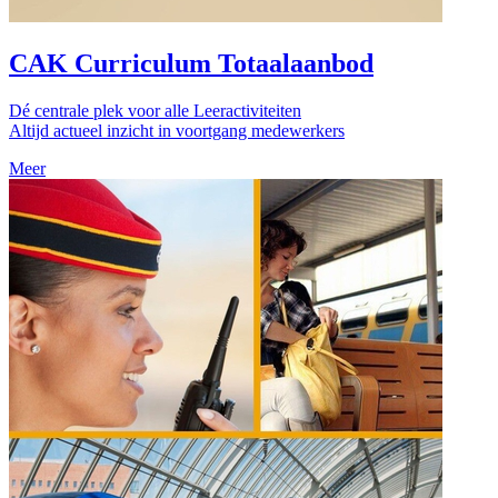
CAK Curriculum Totaalaanbod
Dé centrale plek voor alle Leeractiviteiten
Altijd actueel inzicht in voortgang medewerkers
Meer