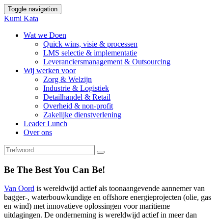
Toggle navigation
Kumi Kata
Wat we Doen
Quick wins, visie & processen
LMS selectie & implementatie
Leveranciersmanagement & Outsourcing
Wij werken voor
Zorg & Welzijn
Industrie & Logistiek
Detailhandel & Retail
Overheid & non-profit
Zakelijke dienstverlening
Leader Lunch
Over ons
Be The Best You Can Be!
Van Oord
is wereldwijd actief als toonaangevende aannemer van
bagger-, waterbouwkundige en offshore energieprojecten (olie, gas
en wind) met innovatieve oplossingen voor maritieme
uitdagingen. De onderneming is wereldwijd actief in meer dan