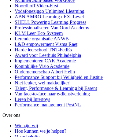
Achmea Skill-based workforce
Noordhoff Video-First
Vodafoneziggo Unlimited Llearning
ABN AMRO Learning nEXt Level
SHELL Powering Learning Progress
Professionaliseren Van Oord Academy
KLM Leer-Eco-Systeem
Lerende organisatie ANWB
L&D empowerment Visma Raet
Harde leerschool TNT-FedEx
Award voor Leerhuis Philadelphia
Implementeren CAK Academie
Koninklijke Visio Academie
Ondernemerschap Albert Heijn
Performance Support bij Veiligheid en Justitie
Niet leuker, wel makkelijker!
Talent, Performance & Learning bij Essent
Van face-to-face naar e-dienstverlening
Leren bij Intertoys
Performance management PostNL
Over ons
Wie zijn wij
Hoe kunnen we je helpen?
Onze belofte