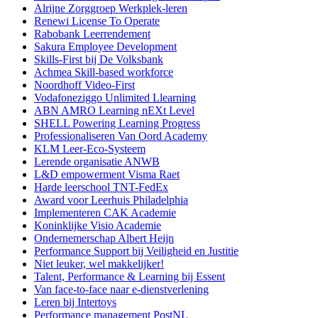
Alrijne Zorggroep Werkplek-leren
Renewi License To Operate
Rabobank Leerrendement
Sakura Employee Development
Skills-First bij De Volksbank
Achmea Skill-based workforce
Noordhoff Video-First
Vodafoneziggo Unlimited Llearning
ABN AMRO Learning nEXt Level
SHELL Powering Learning Progress
Professionaliseren Van Oord Academy
KLM Leer-Eco-Systeem
Lerende organisatie ANWB
L&D empowerment Visma Raet
Harde leerschool TNT-FedEx
Award voor Leerhuis Philadelphia
Implementeren CAK Academie
Koninklijke Visio Academie
Ondernemerschap Albert Heijn
Performance Support bij Veiligheid en Justitie
Niet leuker, wel makkelijker!
Talent, Performance & Learning bij Essent
Van face-to-face naar e-dienstverlening
Leren bij Intertoys
Performance management PostNL