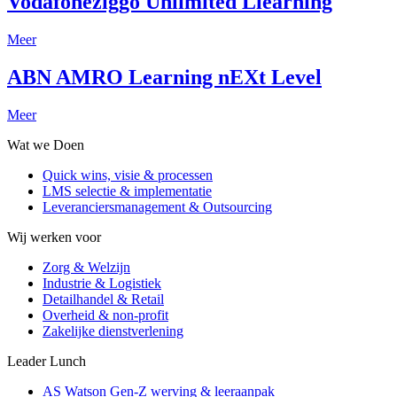
Vodafoneziggo Unlimited Llearning
Meer
ABN AMRO Learning nEXt Level
Meer
Wat we Doen
Quick wins, visie & processen
LMS selectie & implementatie
Leveranciersmanagement & Outsourcing
Wij werken voor
Zorg & Welzijn
Industrie & Logistiek
Detailhandel & Retail
Overheid & non-profit
Zakelijke dienstverlening
Leader Lunch
AS Watson Gen-Z werving & leeraanpak