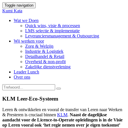
Toggle navigation
Kumi Kata
Wat we Doen
Quick wins, visie & processen
LMS selectie & implementatie
Leveranciersmanagement & Outsourcing
Wij werken voor
Zorg & Welzijn
Industrie & Logistiek
Detailhandel & Retail
Overheid & non-profit
Zakelijke dienstverlening
Leader Lunch
Over ons
KLM Leer-Eco-Systeem
Leren & ontwikkelen en vooral de transfer van Leren naar Werken
& Presteren is cruciaal binnen
KLM
.
Naast de dagelijkse
aandacht voor de Licence-to-Operate opleidingen is in de Visie
op Leren vooral ook ‘het regie nemen over je eigen toekomst’