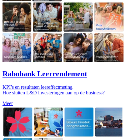
Rabobank Leerrendement
KPI’s en resultaten leereffectmeting
Hoe sluiten L&D investeringen aan op de business?
Meer