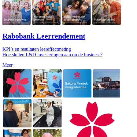
Rabobank Leerrendement
KPI’s en resultaten leereffectmeting
Hoe sluiten L&D investeringen aan op de business?
Meer