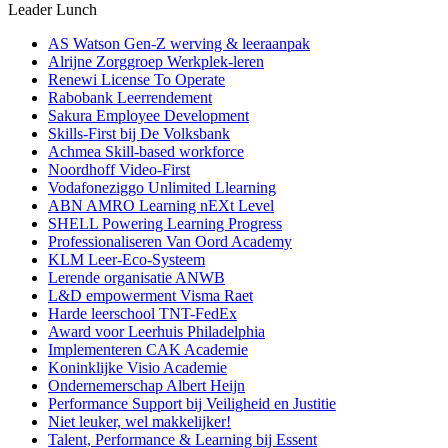
Leader Lunch
AS Watson Gen-Z werving & leeraanpak
Alrijne Zorggroep Werkplek-leren
Renewi License To Operate
Rabobank Leerrendement
Sakura Employee Development
Skills-First bij De Volksbank
Achmea Skill-based workforce
Noordhoff Video-First
Vodafoneziggo Unlimited Llearning
ABN AMRO Learning nEXt Level
SHELL Powering Learning Progress
Professionaliseren Van Oord Academy
KLM Leer-Eco-Systeem
Lerende organisatie ANWB
L&D empowerment Visma Raet
Harde leerschool TNT-FedEx
Award voor Leerhuis Philadelphia
Implementeren CAK Academie
Koninklijke Visio Academie
Ondernemerschap Albert Heijn
Performance Support bij Veiligheid en Justitie
Niet leuker, wel makkelijker!
Talent, Performance & Learning bij Essent