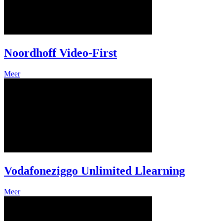
Noordhoff Video-First
Meer
Vodafoneziggo Unlimited Llearning
Meer