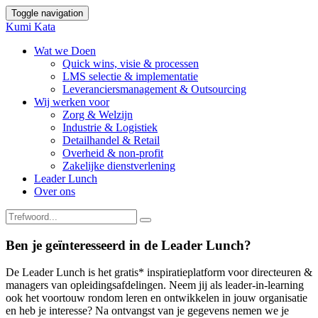
Toggle navigation
Kumi Kata
Wat we Doen
Quick wins, visie & processen
LMS selectie & implementatie
Leveranciersmanagement & Outsourcing
Wij werken voor
Zorg & Welzijn
Industrie & Logistiek
Detailhandel & Retail
Overheid & non-profit
Zakelijke dienstverlening
Leader Lunch
Over ons
Ben je geïnteresseerd in de Leader Lunch?
De Leader Lunch is het
gratis* inspiratieplatform voor
directeuren &
managers van opleidingsafdelingen. Neem jij als leader-in-learning
ook het voortouw rondom leren en ontwikkelen in jouw organisatie
en heb je interesse?
Na ontvangst van je gegevens nemen we je