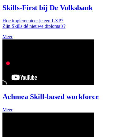
Skills-First bij De Volksbank
Hoe implementeer je een LXP?
Zijn Skills dé nieuwe diploma’s?
Meer
Achmea Skill-based workforce
Meer