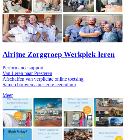
Alrijne Zorggroep Werkplek-leren
Performance support
Van Leren naar Presteren
Afschaffen van verplichte online toetsing
Samen bouwen aan sterke leercultuur
Meer