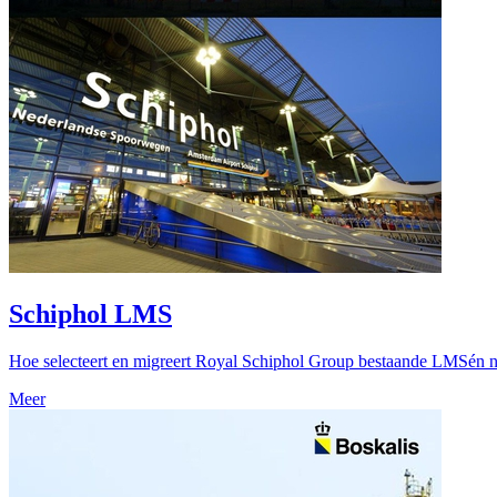
Schiphol LMS
Hoe selecteert en migreert Royal Schiphol Group bestaande LMSén na
Meer