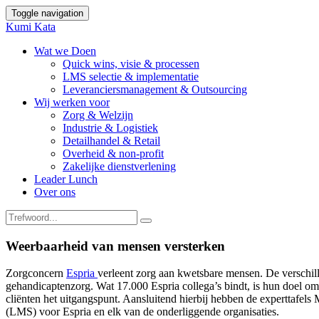
Toggle navigation
Kumi Kata
Wat we Doen
Quick wins, visie & processen
LMS selectie & implementatie
Leveranciersmanagement & Outsourcing
Wij werken voor
Zorg & Welzijn
Industrie & Logistiek
Detailhandel & Retail
Overheid & non-profit
Zakelijke dienstverlening
Leader Lunch
Over ons
Weerbaarheid van mensen versterken
Zorgconcern
Espria
verleent zorg aan kwetsbare mensen. De verschill
gehandicaptenzorg. Wat 17.000 Espria collega’s bindt, is hun doel om
cliënten het uitgangspunt. Aansluitend hierbij hebben de experttaf
(LMS) voor Espria en elk van de onderliggende organisaties.