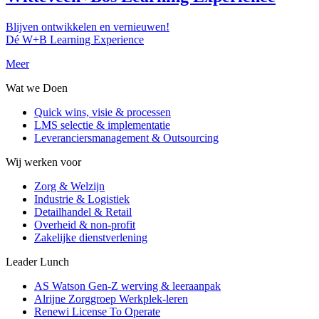
Blijven ontwikkelen en vernieuwen!
Dé W+B Learning Experience
Meer
Wat we Doen
Quick wins, visie & processen
LMS selectie & implementatie
Leveranciersmanagement & Outsourcing
Wij werken voor
Zorg & Welzijn
Industrie & Logistiek
Detailhandel & Retail
Overheid & non-profit
Zakelijke dienstverlening
Leader Lunch
AS Watson Gen-Z werving & leeraanpak
Alrijne Zorggroep Werkplek-leren
Renewi License To Operate