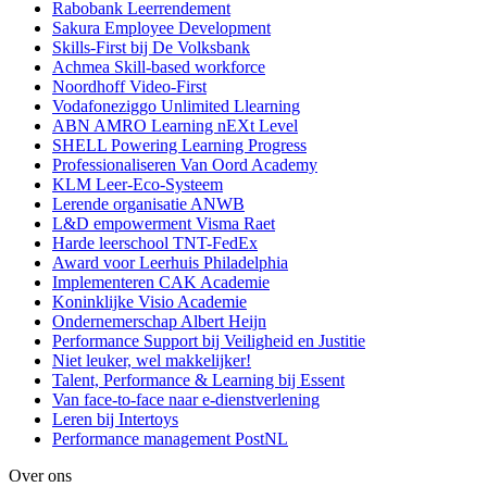
Rabobank Leerrendement
Sakura Employee Development
Skills-First bij De Volksbank
Achmea Skill-based workforce
Noordhoff Video-First
Vodafoneziggo Unlimited Llearning
ABN AMRO Learning nEXt Level
SHELL Powering Learning Progress
Professionaliseren Van Oord Academy
KLM Leer-Eco-Systeem
Lerende organisatie ANWB
L&D empowerment Visma Raet
Harde leerschool TNT-FedEx
Award voor Leerhuis Philadelphia
Implementeren CAK Academie
Koninklijke Visio Academie
Ondernemerschap Albert Heijn
Performance Support bij Veiligheid en Justitie
Niet leuker, wel makkelijker!
Talent, Performance & Learning bij Essent
Van face-to-face naar e-dienstverlening
Leren bij Intertoys
Performance management PostNL
Over ons