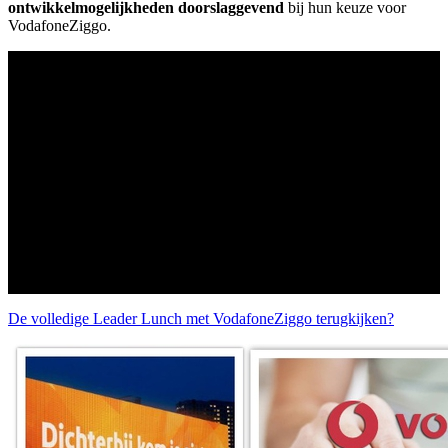
ontwikkelmogelijkheden doorslaggevend
bij hun keuze voor
VodafoneZiggo.
De volledige Leader Lunch met VodafoneZiggo terugkijken?