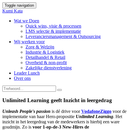
Toggle navigation
Kumi Kata
Wat we Doen
Quick wins, visie & processen
LMS selectie & implementatie
Leveranciersmanagement & Outsourcing
Wij werken voor
Zorg & Welzijn
Industrie & Logistiek
Detailhandel & Retail
Overheid & non-profit
Zakelijke dienstverlening
Leader Lunch
Over ons
Unlimited Learning geeft Inzicht in leergedrag
Unleash People's passion
is dé drive voor
VodafoneZiggo
voor de
implementatie van haar Hero-propositie
Unlimited Learning
. Het
inzicht in het leergedrag van de medewerkers is hierbij een ware
goudmijn. Zo is
voor 1-op-de-3 New-Hires de